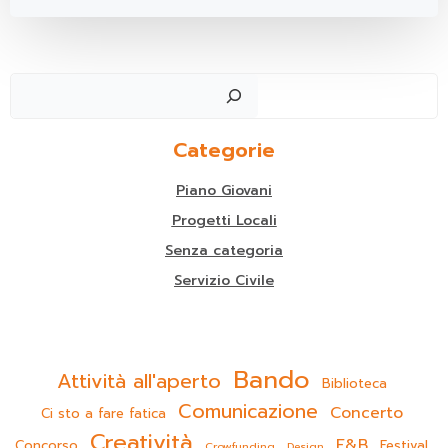
Cer
Categorie
Piano Giovani
Progetti Locali
Senza categoria
Servizio Civile
Bando
Attività all'aperto
Biblioteca
Comunicazione
Concerto
Ci sto a fare fatica
Creatività
F&B
Concorso
Festival
Crowfunding
Design