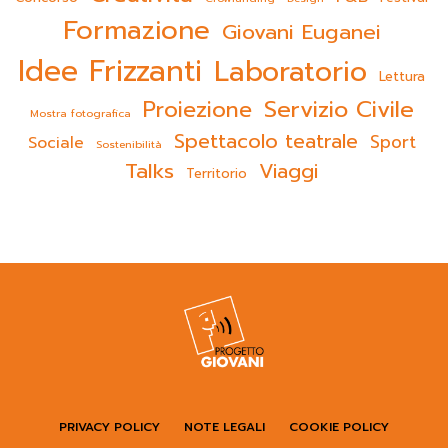
Formazione
Giovani Euganei
Idee Frizzanti
Laboratorio
Lettura
Servizio Civile
Proiezione
Mostra fotografica
Spettacolo teatrale
Sport
Sociale
Sostenibilità
Talks
Viaggi
Territorio
PRIVACY POLICY
NOTE LEGALI
COOKIE POLICY