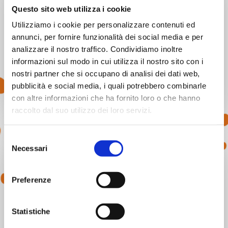
16/06/2019
Questo sito web utilizza i cookie
Progetti Locali
Utilizziamo i cookie per personalizzare contenuti ed
annunci, per fornire funzionalità dei social media e per
Debutta “Ape tour all inclusive.
analizzare il nostro traffico. Condividiamo inoltre
Primizie teatrali a KM zero”
informazioni sul modo in cui utilizza il nostro sito con i
16 giugno 2019.
nostri partner che si occupano di analisi dei dati web,
pubblicità e social media, i quali potrebbero combinarle
con altre informazioni che ha fornito loro o che hanno
Leggi di più
raccolto dal suo utilizzo dei loro servizi.
Selezione
Necessari
del
consenso
Preferenze
Statistiche