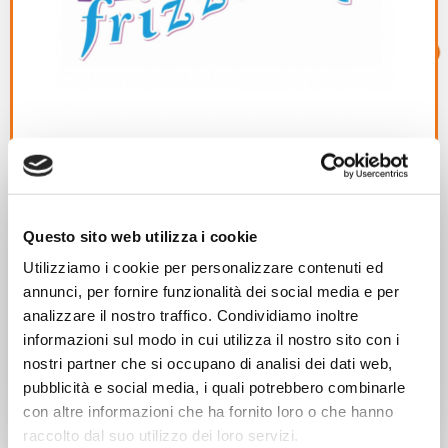
14/08/2015
Questo sito web utilizza i cookie
Progetti Locali
Utilizziamo i cookie per personalizzare contenuti ed
Bando 2015 abbiamo idee frizzanti
annunci, per fornire funzionalità dei social media e per
analizzare il nostro traffico. Condividiamo inoltre
L’Assessorato alle Politiche Giovanili del Comune di
informazioni sul modo in cui utilizza il nostro sito con i
Monselice stanzia €.7.500,00 per il finanziamento di
nostri partner che si occupano di analisi dei dati web,
progetti […]
pubblicità e social media, i quali potrebbero combinarle
con altre informazioni che ha fornito loro o che hanno
Leggi di più
raccolto dal suo utilizzo dei loro servizi.