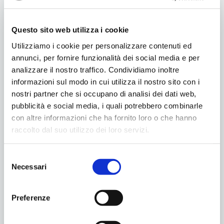
Il progetto vede la collaborazione della
Cooperativa Sociale Giovani e Amici, delle
associazioni Girotondo, ADI Down e Anffas
Questo sito web utilizza i cookie
Monselice e la partecipazione dei maestri
Utilizziamo i cookie per personalizzare contenuti ed
pasticceri e gelatai di Monselice per un
annunci, per fornire funzionalità dei social media e per
analizzare il nostro traffico. Condividiamo inoltre
corso, rivolto a giovani del territorio, di 8
informazioni sul modo in cui utilizza il nostro sito con i
lezioni da fare in coppia con ragazzi disabili.
nostri partner che si occupano di analisi dei dati web,
pubblicità e social media, i quali potrebbero combinarle
Info e dettagli vedi locandina allegata.
con altre informazioni che ha fornito loro o che hanno
•
Locandina
raccolto dal suo utilizzo dei loro servizi.
Selezione
Condividilo
Necessari
del
consenso
Preferenze