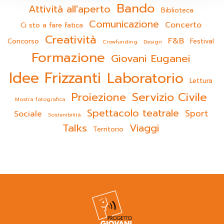
Bando
Attività all'aperto
Biblioteca
Comunicazione
Concerto
Ci sto a fare fatica
Creatività
F&B
Concorso
Festival
Crowfunding
Design
Formazione
Giovani Euganei
Idee Frizzanti
Laboratorio
Lettura
Servizio Civile
Proiezione
Mostra fotografica
Spettacolo teatrale
Sport
Sociale
Sostenibilità
Talks
Viaggi
Territorio