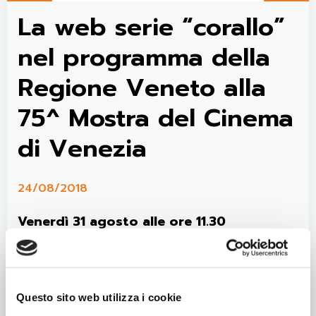
La web serie “corallo”
nel programma della
Regione Veneto alla
75^ Mostra del Cinema
di Venezia
24/08/2018
Venerdì 31 agosto alle ore 11.30
l’Assessorato alle Politiche Giovanili e i
giovani dell’Associazione di Promozione
Sociale “Movielab Lighthouse” saranno
presenti alla 75. Mostra Internazionale d’Arte
Questo sito web utilizza i cookie