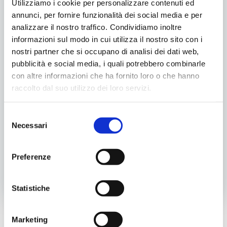
Cinematografica di Venezia con una
Utilizziamo i cookie per personalizzare contenuti ed
proiezione speciale della web serie “Corallo”
annunci, per fornire funzionalità dei social media e per
analizzare il nostro traffico. Condividiamo inoltre
nello spazio espositivo della Regione Veneto
informazioni sul modo in cui utilizza il nostro sito con i
presso l’
Hotel Excelsior del Lido.
nostri partner che si occupano di analisi dei dati web,
pubblicità e social media, i quali potrebbero combinarle
con altre informazioni che ha fornito loro o che hanno
Condividilo
raccolto dal suo utilizzo dei loro servizi.
Selezione
Necessari
del
Categoria:
Progetti Locali
consenso
Tags:
Proiezione
Preferenze
Post
Post
Precedente
Successivo
Statistiche
navigation
navigatio
Marketing