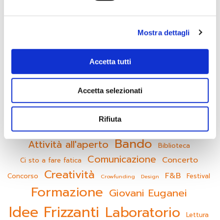
Cer
Categorie
Mostra dettagli
Piano Giovani
Accetta tutti
Progetti Locali
Senza categoria
Accetta selezionati
Servizio Civile
Rifiuta
Bando
Attività all'aperto
Biblioteca
Comunicazione
Concerto
Ci sto a fare fatica
Creatività
F&B
Concorso
Festival
Crowfunding
Design
Formazione
Giovani Euganei
Idee Frizzanti
Laboratorio
Lettura