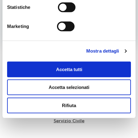
Statistiche
Categoria:
Progetti Locali
Tags:
Talks
Marketing
Post
Post
Precedente
Successivo
navigation
navigatio
Mostra dettagli
Cer
Accetta tutti
Categorie
Accetta selezionati
Piano Giovani
Progetti Locali
Rifiuta
Senza categoria
Servizio Civile