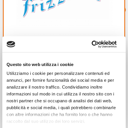
04/07/2019
Questo sito web utilizza i cookie
Utilizziamo i cookie per personalizzare contenuti ed
Progetti Locali
annunci, per fornire funzionalità dei social media e per
Abbiamo idee frizzanti 2019
analizzare il nostro traffico. Condividiamo inoltre
Redesign my town! Workshop di eco design urbano 19-
informazioni sul modo in cui utilizza il nostro sito con i
20-21 luglio in Villa Pisani. Sono aperte […]
nostri partner che si occupano di analisi dei dati web,
pubblicità e social media, i quali potrebbero combinarle
con altre informazioni che ha fornito loro o che hanno
Leggi di più
raccolto dal suo utilizzo dei loro servizi.