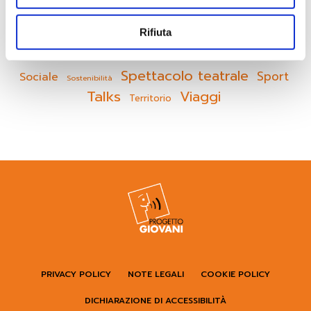
Giovani Euganei
Idee Frizzanti
Laboratorio
Lettura
Rifiuta
Servizio Civile
Proiezione
Mostra fotografica
Spettacolo teatrale
Sport
Sociale
Sostenibilità
Talks
Viaggi
Territorio
PRIVACY POLICY
NOTE LEGALI
COOKIE POLICY
DICHIARAZIONE DI ACCESSIBILITÀ