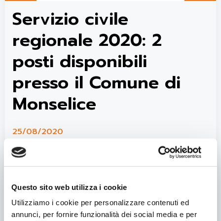
Servizio civile
regionale 2020: 2
posti disponibili
presso il Comune di
Monselice
25/08/2020
Scadenza presentazione domanda ore 14:00
del 30 settembre.
Questo sito web utilizza i cookie
• Bando servizio civile Veneto
• Domanda di ammissione
Utilizziamo i cookie per personalizzare contenuti ed
• Dichiarazione per l’ammissione
annunci, per fornire funzionalità dei social media e per