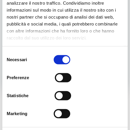
• Progetto EDU-CARE
analizzare il nostro traffico. Condividiamo inoltre
• Progetto saltare i fossi per lungo
informazioni sul modo in cui utilizza il nostro sito con i
nostri partner che si occupano di analisi dei dati web,
Condividilo
pubblicità e social media, i quali potrebbero combinarle
con altre informazioni che ha fornito loro o che hanno
raccolto dal suo utilizzo dei loro servizi.
Selezione
Categoria:
Servizio Civile
Necessari
del
Tags:
Servizio Civile
consenso
Post
Post
Preferenze
Precedente
Successivo
navigation
navigatio
Statistiche
Cer
Marketing
Categorie