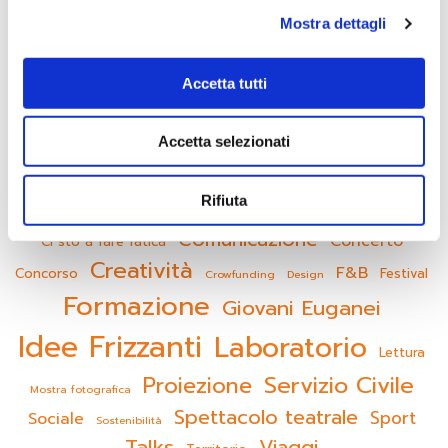
Piano Giovani
Mostra dettagli
Progetti Locali
Senza categoria
Accetta tutti
Servizio Civile
Accetta selezionati
Bando
Rifiuta
Attività all'aperto
Biblioteca
Comunicazione
Concerto
Ci sto a fare fatica
Creatività
F&B
Concorso
Festival
Crowfunding
Design
Formazione
Giovani Euganei
Idee Frizzanti
Laboratorio
Lettura
Servizio Civile
Proiezione
Mostra fotografica
Spettacolo teatrale
Sport
Sociale
Sostenibilità
Talks
Viaggi