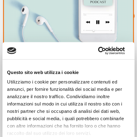
12/08/2021
Questo sito web utilizza i cookie
Piano Giovani
Utilizziamo i cookie per personalizzare contenuti ed
Giovani Euganei – Podcast Lab
annunci, per fornire funzionalità dei social media e per
analizzare il nostro traffico. Condividiamo inoltre
Progetto finanziato dalla Regione Veneto nell’ambito del
informazioni sul modo in cui utilizza il nostro sito con i
Piano Giovani “GIOVANI EUGANEI” (d.g.r. 198/2020) in
nostri partner che si occupano di analisi dei dati web,
collaborazione con […]
pubblicità e social media, i quali potrebbero combinarle
con altre informazioni che ha fornito loro o che hanno
Leggi di più
raccolto dal suo utilizzo dei loro servizi.