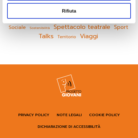
Idee Frizzanti
Laboratorio
Lettura
Rifiuta
Servizio Civile
Proiezione
Mostra fotografica
Spettacolo teatrale
Sport
Sociale
Sostenibilità
Talks
Viaggi
Territorio
PRIVACY POLICY
NOTE LEGALI
COOKIE POLICY
DICHIARAZIONE DI ACCESSIBILITÀ