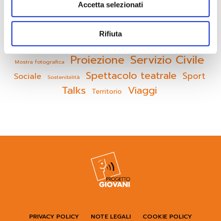
Creatività
F&B
Concorso
Festival
Accetta selezionati
Crowfunding
Design
Formazione
Giovani Euganei
Rifiuta
Idee Frizzanti
Laboratorio
Lettura
Servizio Civile
Proiezione
Mostra fotografica
Spettacolo teatrale
Sport
Sociale
Sostenibilità
Talks
Viaggi
Territorio
PRIVACY POLICY
NOTE LEGALI
COOKIE POLICY