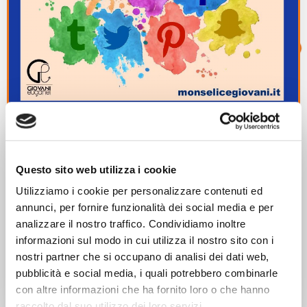
14/06/2022
Questo sito web utilizza i cookie
Progetti Locali
Utilizziamo i cookie per personalizzare contenuti ed
Corso di social media
annunci, per fornire funzionalità dei social media e per
analizzare il nostro traffico. Condividiamo inoltre
In collaborazione
con @p2plabmonselice e @mindacademyitalia, @pg_monselic
informazioni sul modo in cui utilizza il nostro sito con i
un nuovissimo corso sui social network! Il corso gratuito è
nostri partner che si occupano di analisi dei dati web,
composto da […]
pubblicità e social media, i quali potrebbero combinarle
con altre informazioni che ha fornito loro o che hanno
raccolto dal suo utilizzo dei loro servizi.