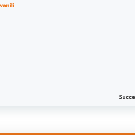
vanili
Post
Succe
navigation