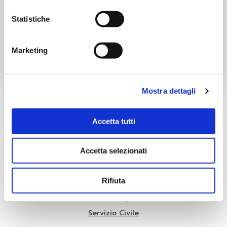
Statistiche
Categoria:
Progetti Locali
Tags:
Formazione
Idee Frizzanti
Marketing
Post
Post
Precedente
Successivo
navigation
navigatio
Mostra dettagli
Cer
Accetta tutti
Categorie
Accetta selezionati
Piano Giovani
Rifiuta
Progetti Locali
Senza categoria
Servizio Civile