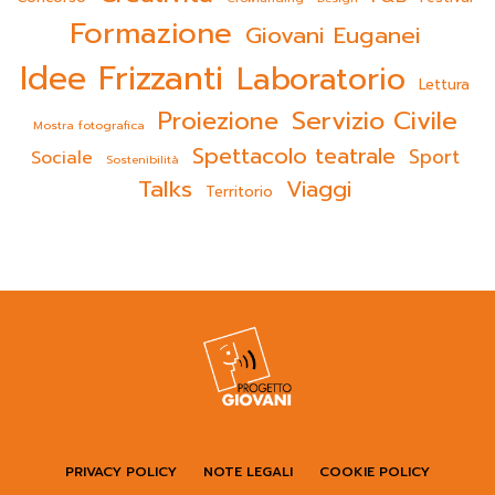
Formazione
Giovani Euganei
Idee Frizzanti
Laboratorio
Lettura
Servizio Civile
Proiezione
Mostra fotografica
Spettacolo teatrale
Sport
Sociale
Sostenibilità
Talks
Viaggi
Territorio
PRIVACY POLICY
NOTE LEGALI
COOKIE POLICY