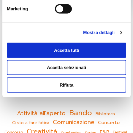
Post
Post
Marketing
navigation
navigatio
Cer
Mostra dettagli
Categorie
Accetta tutti
Piano Giovani
Progetti Locali
Accetta selezionati
Senza categoria
Servizio Civile
Rifiuta
Bando
Attività all'aperto
Biblioteca
Comunicazione
Concerto
Ci sto a fare fatica
Creatività
F&B
Concorso
Festival
Crowfunding
Design