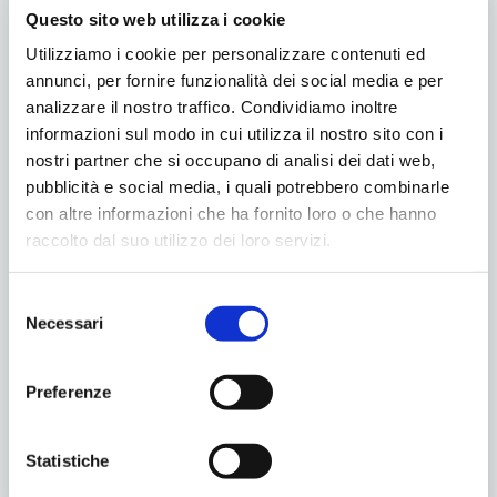
Questo sito web utilizza i cookie
Utilizziamo i cookie per personalizzare contenuti ed
annunci, per fornire funzionalità dei social media e per
•
Malattie sessualmente trasmissibili
analizzare il nostro traffico. Condividiamo inoltre
informazioni sul modo in cui utilizza il nostro sito con i
•
Malattie sessualmente trasmissibili.2
nostri partner che si occupano di analisi dei dati web,
pubblicità e social media, i quali potrebbero combinarle
•
Volantino informativo
con altre informazioni che ha fornito loro o che hanno
raccolto dal suo utilizzo dei loro servizi.
Condividilo
Selezione
Necessari
del
consenso
Preferenze
Categoria:
Progetti Locali
Tags:
Formazione
Idee Frizzanti
Statistiche
Precedente
Successivo