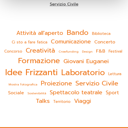
Servizio Civile
Bando
Attività all'aperto
Biblioteca
Comunicazione
Concerto
Ci sto a fare fatica
Creatività
F&B
Concorso
Festival
Crowfunding
Design
Formazione
Giovani Euganei
Idee Frizzanti
Laboratorio
Lettura
Servizio Civile
Proiezione
Mostra fotografica
Spettacolo teatrale
Sport
Sociale
Sostenibilità
Talks
Viaggi
Territorio