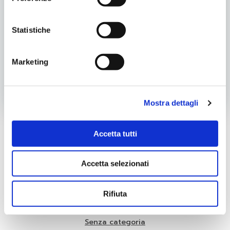
Statistiche
Categoria:
Progetti Locali
Marketing
Tags:
Laboratorio
Sostenibilità
Post
Post
Precedente
Successivo
Mostra dettagli
navigation
navigatio
Accetta tutti
Cer
Accetta selezionati
Categorie
Piano Giovani
Rifiuta
Progetti Locali
Senza categoria