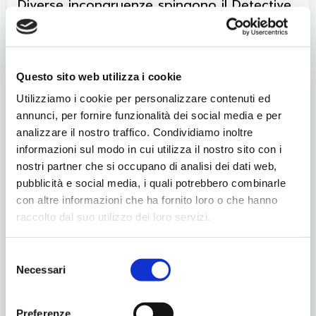
Diverse incongruenze spingono il Detective
a far luce sulla vita della vittima, ma ognuno
racconta le verità che più fanno comodo.
Chi sta mentendo? E a quale scopo?”
Questo sito web utilizza i cookie
Utilizziamo i cookie per personalizzare contenuti ed
L’evento è TOTALMENTE GRATUITO!
annunci, per fornire funzionalità dei social media e per
Come si può partecipare? Per maggiori
analizzare il nostro traffico. Condividiamo inoltre
informazioni sul modo in cui utilizza il nostro sito con i
informazioni scansiona il QR Code della
nostri partner che si occupano di analisi dei dati web,
locandina e accedi al foglio d’iscrizione! Puoi
pubblicità e social media, i quali potrebbero combinarle
partecipare sia in singolo che in gruppo.
con altre informazioni che ha fornito loro o che hanno
raccolto dal suo utilizzo dei loro servizi.
Iscrizioni
entro il 3 Novembre 2022
.
Vi aspettiamo numerosi!
Selezione
Necessari
del
consenso
Condividilo
Preferenze