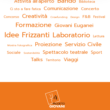
Bando
Attività all'aperto
Biblioteca
Comunicazione
Concerto
Ci sto a fare fatica
Creatività
F&B
Concorso
Festival
Crowfunding
Design
Formazione
Giovani Euganei
Idee Frizzanti
Laboratorio
Lettura
Servizio Civile
Proiezione
Mostra fotografica
Spettacolo teatrale
Sport
Sociale
Sostenibilità
Talks
Viaggi
Territorio