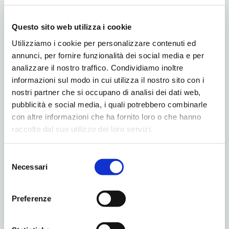
€.3.000,000
per finanziare i progetti
proposti e ritenuti meritevoli in base ai
Questo sito web utilizza i cookie
criteri di valutazione del presente bando.
Utilizziamo i cookie per personalizzare contenuti ed
Vedi il Bando allegato e utilizza il modulo di
annunci, per fornire funzionalità dei social media e per
raccolta idee progettuali per presentare la
analizzare il nostro traffico. Condividiamo inoltre
tua proposta!
informazioni sul modo in cui utilizza il nostro sito con i
nostri partner che si occupano di analisi dei dati web,
PARTECIPA, PRESENTA LA TUA IDEA!
pubblicità e social media, i quali potrebbero combinarle
con altre informazioni che ha fornito loro o che hanno
• Bando Giovani Euganei 2023
raccolto dal suo utilizzo dei loro servizi.
• Modulo idee giovani 2023
Selezione
Condividilo
Necessari
del
consenso
Preferenze
Categoria:
Piano Giovani